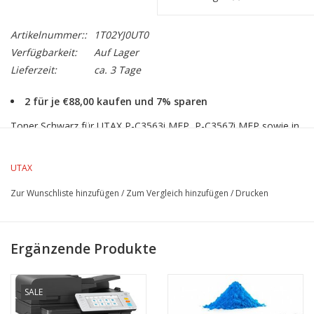
Artikelnummer::
1T02YJ0UT0
Verfügbarkeit:
Auf Lager
Lieferzeit:
ca. 3 Tage
2 für je €88,00 kaufen und 7% sparen
Toner Schwarz für UTAX P-C3563i MFP, P-C3567i MFP sowie in
den Printer UTAX P-C3563DN.
Ergiebigkeit 7.000 Seiten bei 5% Schwarzdeckung.
UTAX
Zur Wunschliste hinzufügen
/
Zum Vergleich hinzufügen
/
Drucken
Ergänzende Produkte
SALE