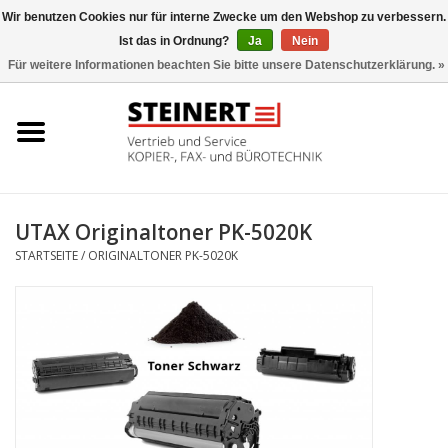
Wir benutzen Cookies nur für interne Zwecke um den Webshop zu verbessern.
Ist das in Ordnung?
Ja
Nein
0 Artikel - €0,00
Für weitere Informationen beachten Sie bitte unsere Datenschutzerklärung. »
Startseite
Büromaschinen- Service
UTAX Druckmaschinen
UTAX Originaltoner PK-5020K
STARTSEITE
/
ORIGINALTONER PK-5020K
Toner
Büromaschinen
Marken