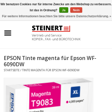
Wir benutzen Cookies nur für interne Zwecke um den Webshop zu verbessern.
Ist das in Ordnung?
Ja
Nein
0 Artikel - €0,00
Für weitere Informationen beachten Sie bitte unsere Datenschutzerklärung. »
Startseite
Büromaschinen- Service
UTAX Druckmaschinen
EPSON Tinte magenta für Epson WF-
6090DW
Toner
STARTSEITE
/
TINTE MAGENTA FÜR EPSON WF-6090DW
Büromaschinen
Marken