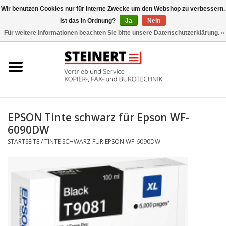
Wir benutzen Cookies nur für interne Zwecke um den Webshop zu verbessern.
Ist das in Ordnung?
Ja
Nein
0 Artikel - €0,00
Für weitere Informationen beachten Sie bitte unsere Datenschutzerklärung. »
Startseite
Büromaschinen- Service
UTAX Druckmaschinen
EPSON Tinte schwarz für Epson WF-
6090DW
Toner
STARTSEITE
/
TINTE SCHWARZ FÜR EPSON WF-6090DW
Büromaschinen
Marken