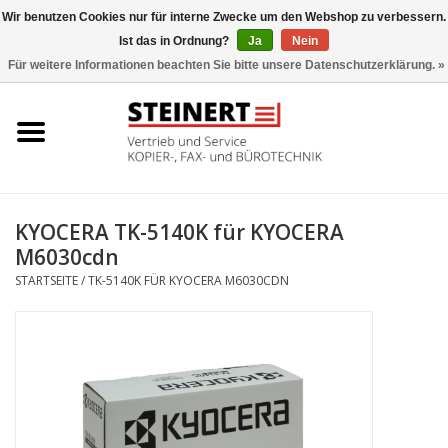
Wir benutzen Cookies nur für interne Zwecke um den Webshop zu verbessern.
Ist das in Ordnung?
Ja
Nein
0 Artikel - €0,00
Für weitere Informationen beachten Sie bitte unsere Datenschutzerklärung. »
Startseite
Büromaschinen- Service
UTAX Druckmaschinen
KYOCERA TK-5140K für KYOCERA
M6030cdn
Toner
STARTSEITE
/
TK-5140K FÜR KYOCERA M6030CDN
Büromaschinen
Marken