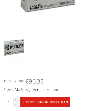
€96,33
€101,32 UVP
* exkl. MwSt. zzgl.
Versandkosten
+
ZUM WARENKORB HINZUFÜGEN
-