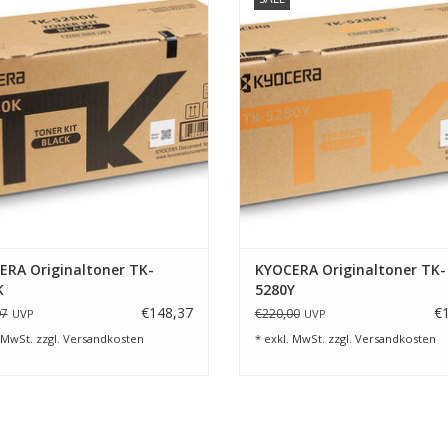
UM WARENKORB HINZUFÜGEN
ZUM WARENKORB HINZUFÜG
ERA Originaltoner TK-
KYOCERA Originaltoner TK-
K
5280Y
€148,37
€
97
€220,00
UVP
UVP
 MwSt. zzgl.
Versandkosten
* exkl. MwSt. zzgl.
Versandkosten