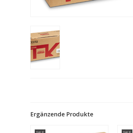
Ergänzende Produkte
TK-5280C für KYOCERA M6235cidn
TK
SALE
SALE