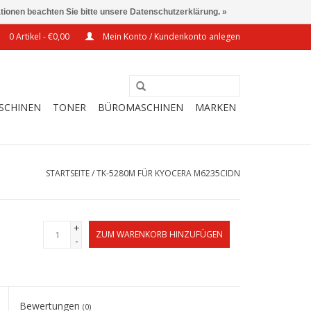
ationen beachten Sie bitte unsere Datenschutzerklärung. »
0 Artikel - €0,00
Mein Konto / Kundenkonto anlegen
SCHINEN
TONER
BÜROMASCHINEN
MARKEN
STARTSEITE
/
TK-5280M FÜR KYOCERA M6235CIDN
+
ZUM WARENKORB HINZUFÜGEN
-
Bewertungen
(0)