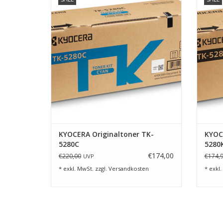
ZUM WARENKORB HINZUFÜGEN
Z
KYOCERA Originaltoner TK-
KYOC
5280C
5280
€174,00
€220,00
€174,
UVP
* exkl. MwSt. zzgl.
Versandkosten
* exkl.