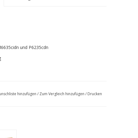
6635cidn und P6235cdn
g
nschliste hinzufügen
/
Zum Vergleich hinzufügen
/
Drucken
idn