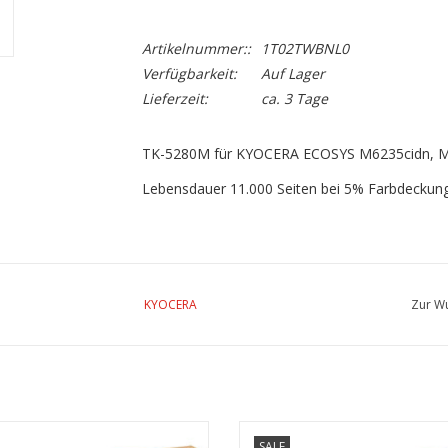
Artikelnummer::
1T02TWBNL0
Verfügbarkeit:
Auf Lager
Lieferzeit:
ca. 3 Tage
TK-5280M für KYOCERA ECOSYS M6235cidn, M
Lebensdauer 11.000 Seiten bei 5% Farbdeckun
KYOCERA
Zur Wu
-5280K für KYOCERA M6235cidn
TK-5280Y für KYOCERA M6235c
SALE