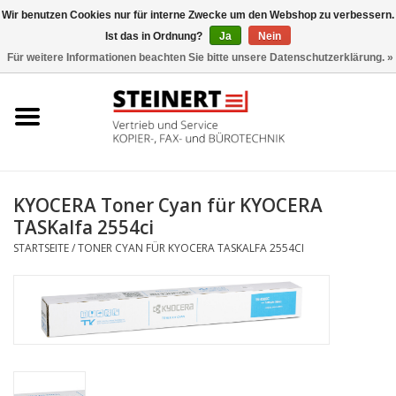
Wir benutzen Cookies nur für interne Zwecke um den Webshop zu verbessern.
Ist das in Ordnung?
Ja
Nein
0 Artikel - €0,00
Für weitere Informationen beachten Sie bitte unsere Datenschutzerklärung. »
Startseite
Büromaschinen- Service
UTAX Druckmaschinen
KYOCERA Toner Cyan für KYOCERA
TASKalfa 2554ci
Toner
STARTSEITE
/
TONER CYAN FÜR KYOCERA TASKALFA 2554CI
Büromaschinen
Marken