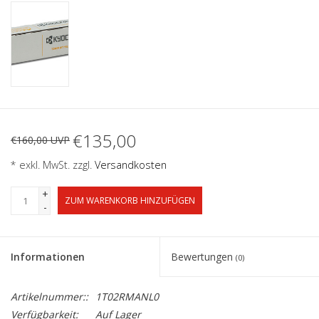
€135,00
€160,00 UVP
* exkl. MwSt. zzgl.
Versandkosten
+
ZUM WARENKORB HINZUFÜGEN
-
Informationen
Bewertungen
(0)
Artikelnummer::
1T02RMANL0
Verfügbarkeit:
Auf Lager