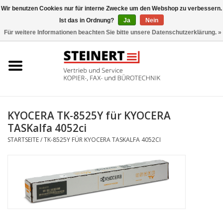
Wir benutzen Cookies nur für interne Zwecke um den Webshop zu verbessern.
Ist das in Ordnung?
Ja
Nein
0 Artikel - €0,00
Für weitere Informationen beachten Sie bitte unsere Datenschutzerklärung. »
Startseite
Büromaschinen- Service
UTAX Druckmaschinen
KYOCERA TK-8525Y für KYOCERA
TASKalfa 4052ci
Toner
STARTSEITE
/
TK-8525Y FÜR KYOCERA TASKALFA 4052CI
Büromaschinen
Marken