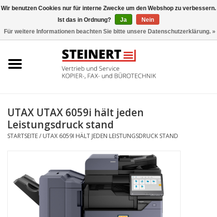
Wir benutzen Cookies nur für interne Zwecke um den Webshop zu verbessern.
Ist das in Ordnung?
Ja
Nein
0 Artikel - €0,00
Für weitere Informationen beachten Sie bitte unsere Datenschutzerklärung. »
Startseite
Büromaschinen- Service
UTAX Druckmaschinen
UTAX UTAX 6059i hält jeden
Leistungsdruck stand
Toner
STARTSEITE
/
UTAX 6059I HÄLT JEDEN LEISTUNGSDRUCK STAND
Büromaschinen
Marken