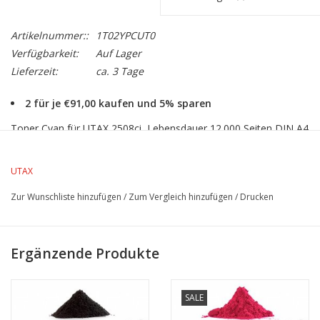
Artikelnummer::
1T02YPCUT0
Verfügbarkeit:
Auf Lager
Lieferzeit:
ca. 3 Tage
2 für je €91,00 kaufen und 5% sparen
Toner Cyan für UTAX 2508ci, Lebensdauer 12.000 Seiten DIN A4
bei 5% Farbdeckung
UTAX
Zur Wunschliste hinzufügen
/
Zum Vergleich hinzufügen
/
Drucken
Ergänzende Produkte
SALE