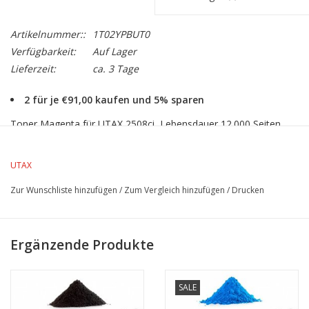
Artikelnummer::
1T02YPBUT0
Verfügbarkeit:
Auf Lager
Lieferzeit:
ca. 3 Tage
2 für je €91,00 kaufen und 5% sparen
Toner Magenta für UTAX 2508ci, Lebensdauer 12.000 Seiten
DIN A4 bei 5% Farbdeckung
UTAX
Zur Wunschliste hinzufügen
/
Zum Vergleich hinzufügen
/
Drucken
Ergänzende Produkte
SALE