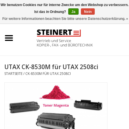
Wir benutzen Cookies nur für interne Zwecke um den Webshop zu verbessern.
Ist das in Ordnung?
Ja
Nein
0 Artikel - €0,00
Für weitere Informationen beachten Sie bitte unsere Datenschutzerklärung. »
Startseite
Büromaschinen- Service
UTAX Druckmaschinen
UTAX CK-8530M für UTAX 2508ci
STARTSEITE
/
CK-8530M FÜR UTAX 2508CI
Toner
Büromaschinen
Marken