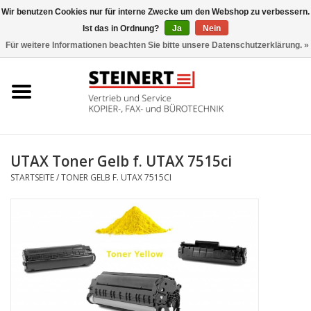
Wir benutzen Cookies nur für interne Zwecke um den Webshop zu verbessern.
Ist das in Ordnung?
Ja
Nein
0 Artikel - €0,00
Für weitere Informationen beachten Sie bitte unsere Datenschutzerklärung. »
Startseite
Büromaschinen- Service
UTAX Druckmaschinen
UTAX Toner Gelb f. UTAX 7515ci
STARTSEITE
/
TONER GELB F. UTAX 7515CI
Toner
Büromaschinen
Marken