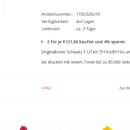
Artikelnummer::
1T0C020UT0
Verfügbarkeit:
Auf Lager
Lieferzeit:
ca. 3 Tage
2 für je €121,00 kaufen und 4% sparen
Originaltoner Schwarz f. UTAX 7515ci/8515ci u
Sie drucken mit einem Toner bis zu 85.000 Sei
UTAX
Zur Wu
naltoner Magenta für UTAX 7515ci/
Originaltoner Gelb für UTAX 75