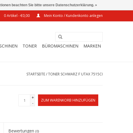
ationen beachten Sie bitte unsere Datenschutzerklärung. »
0 Artikel - €0,00
Mein Konto / Kundenkonto anlegen
SCHINEN
TONER
BÜROMASCHINEN
MARKEN
STARTSEITE
/
TONER SCHWARZ F UTAX 7515CI
+
ZUM WARENKORB HINZUFÜGEN
-
Bewertungen
(0)