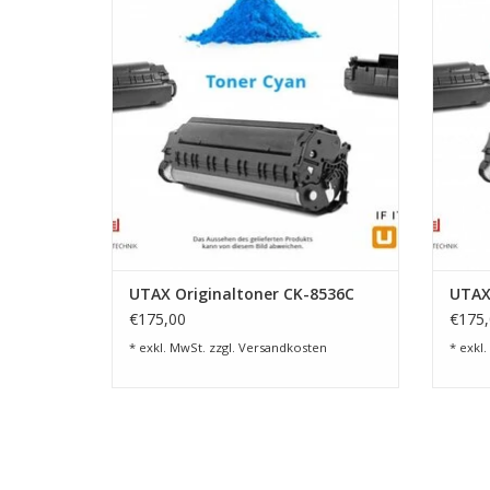
8515ci und 9515ci
ZUM WARENKORB HINZUFÜGEN
Z
UTAX Originaltoner CK-8536C
UTAX
€175,00
€175,
* exkl. MwSt. zzgl.
Versandkosten
* exkl.