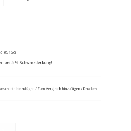
nd 9515ci
ten bei 5 % Schwarzdeckung!
nschliste hinzufügen
/
Zum Vergleich hinzufügen
/
Drucken
15ci/