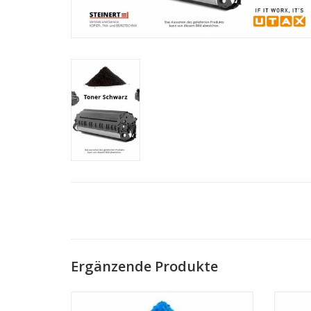
Ergänzende Produkte
Originaltoner Cyan für UTAX 7515ci/
Origi