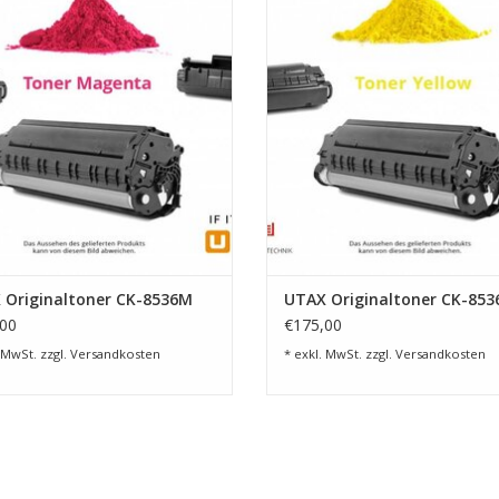
8515ci und 9515ci
8515ci und 9515ci
UM WARENKORB HINZUFÜGEN
ZUM WARENKORB HINZUFÜG
 Originaltoner CK-8536M
UTAX Originaltoner CK-853
00
€175,00
 MwSt. zzgl.
Versandkosten
* exkl. MwSt. zzgl.
Versandkosten