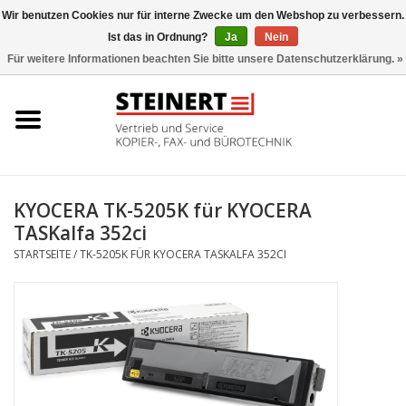
Wir benutzen Cookies nur für interne Zwecke um den Webshop zu verbessern.
Ist das in Ordnung?
Ja
Nein
0 Artikel - €0,00
Für weitere Informationen beachten Sie bitte unsere Datenschutzerklärung. »
Startseite
Büromaschinen- Service
UTAX Druckmaschinen
KYOCERA TK-5205K für KYOCERA
TASKalfa 352ci
Toner
STARTSEITE
/
TK-5205K FÜR KYOCERA TASKALFA 352CI
Büromaschinen
Marken