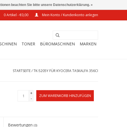
ationen beachten Sie bitte unsere Datenschutzerklärung. »
0 Artikel - €0,00
Mein Konto / Kundenkonto anlegen
SCHINEN
TONER
BÜROMASCHINEN
MARKEN
STARTSEITE
/
TK-5205Y FÜR KYOCERA TASKALFA 356CI
+
ZUM WARENKORB HINZUFÜGEN
-
Bewertungen
(0)