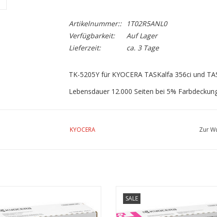
Artikelnummer::
1T02R5ANL0
Verfügbarkeit:
Auf Lager
Lieferzeit:
ca. 3 Tage
TK-5205Y für KYOCERA TASKalfa 356ci und TAS
Lebensdauer 12.000 Seiten bei 5% Farbdeckun
KYOCERA
Zur Wu
205K für KYOCERA TASKalfa 352ci
TK-5205M für KYOCERA TASKalfa 
SALE
UM WARENKORB HINZUFÜGEN
ZUM WARENKORB HINZUFÜG