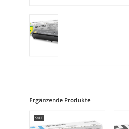
Ergänzende Produkte
TK-5205C für KYOCERA TASKalfa356ci
TK-5
SALE
ZUM WARENKORB HINZUFÜGEN
Z