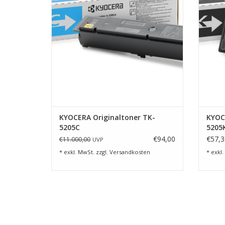
KYOCERA Originaltoner TK-
KYOC
5205C
5205
€94,00
€57,3
€11.000,00
UVP
* exkl. MwSt. zzgl.
Versandkosten
* exkl.