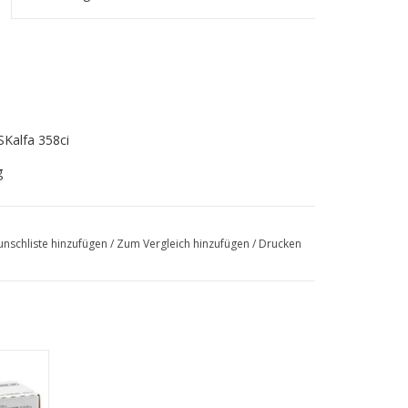
Kalfa 358ci
g
nschliste hinzufügen
/
Zum Vergleich hinzufügen
/
Drucken
356ci
EN